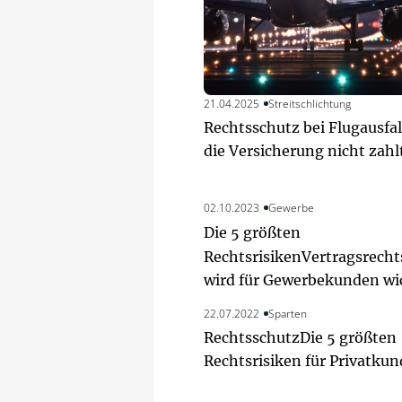
21.04.2025
Streitschlichtung
Rechtsschutz bei Flugausfa
die Versicherung nicht zahl
02.10.2023
Gewerbe
Die 5 größten
Rechtsrisiken
Vertragsrecht
wird für Gewerbekunden wi
22.07.2022
Sparten
Rechtsschutz
Die 5 größten
Rechtsrisiken für Privatku