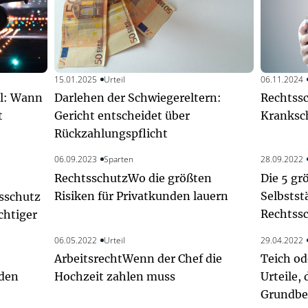
15.01.2025
Urteil
06.11.2024
ll: Wann
Darlehen der Schwiegereltern:
Rechtssc
t
Gericht entscheidet über
Kranksc
Rückzahlungspflicht
06.09.2023
Sparten
28.09.2022
Rechtsschutz
Die 5 gr
Wo die größten
Risiken für Privatkunden lauern
Selbsts
sschutz
Rechtss
chtiger
06.05.2022
Urteil
29.04.2022
Arbeitsrecht
Teich o
Wenn der Chef die
nden
Hochzeit zahlen muss
Urteile,
Grundbes