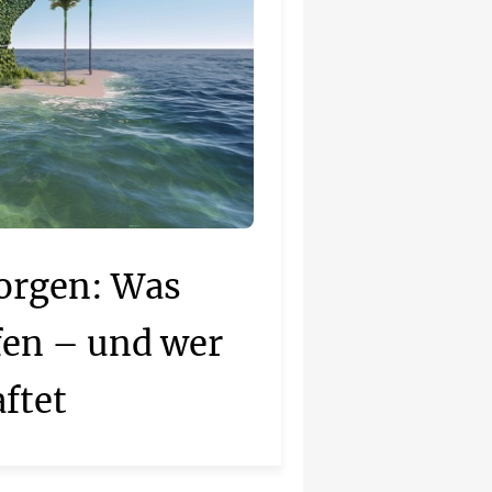
orgen: Was
fen – und wer
ftet