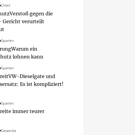
Urteil
hutz
Verstoß gegen die
Gericht verurteilt
ut
Sparten
erung
Warum ein
chutz lohnen kann
Sparten
reit
VW-Dieselgate und
ersatz: Es ist kompliziert!
Sparten
reite immer teurer
Gewerbe