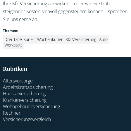
Ihre Kfz-Versicherung auswirken – oder wie Sie trotz
steigender Kosten sinnvoll gegensteuern können – sprechen
Sie uns gerne an.
Themen:
Drei-Tage-Kurier
Wochenkurier
Kfz-Versicherung
Auto
Werkstatt
Rubriken
Altersvorsorge
Arbeitskraftabsicherung
Hausratversicherung
Krankenversicherung
Wohngebäudeversicherung
Rechner
Versicherungsvergleich