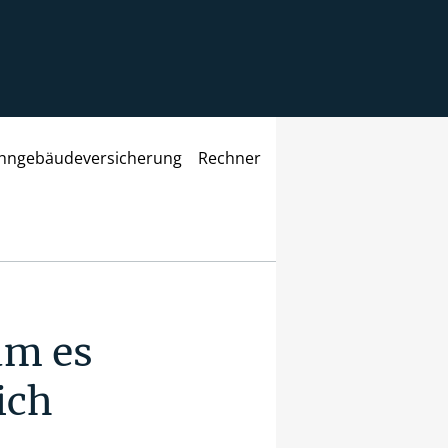
ngebäudeversicherung
Rechner
um es
ich