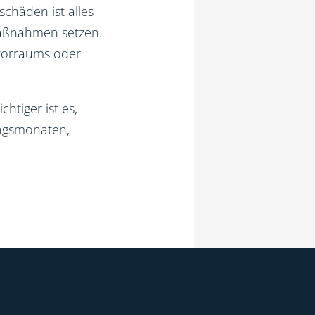
chäden ist alles
Maßnahmen setzen.
torraums oder
htiger ist es,
ingsmonaten,