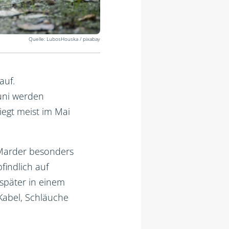
LubosHouska / pixabay
auf.
uni werden
iegt meist im Mai
 Marder besonders
findlich auf
später in einem
Kabel, Schläuche