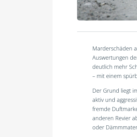
Marderschäden am
Auswertungen der
deutlich mehr Sch
– mit einem spür
Der Grund liegt i
aktiv und aggress
fremde Duftmarke
anderen Revier a
oder Dämmmateri