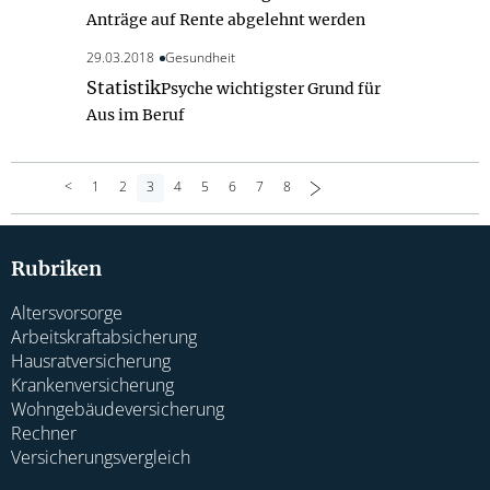
Anträge auf Rente abgelehnt werden
29.03.2018
Gesundheit
Statistik
Psyche wichtigster Grund für
Aus im Beruf
<
1
2
3
4
5
6
7
8
>
Rubriken
Altersvorsorge
Arbeitskraftabsicherung
Hausratversicherung
Krankenversicherung
Wohngebäudeversicherung
Rechner
Versicherungsvergleich