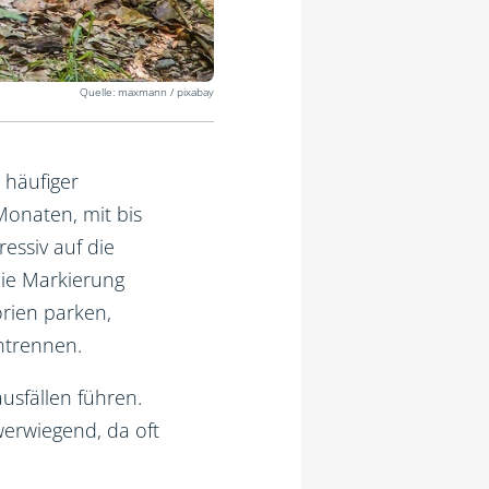
maxmann / pixabay
 häufiger
onaten, mit bis
ressiv auf die
die Markierung
orien parken,
htrennen.
usfällen führen.
erwiegend, da oft