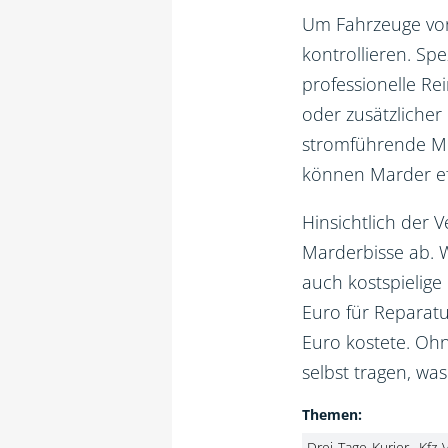
Um Fahrzeuge vor
kontrollieren. Sp
professionelle Rei
oder zusätzliche
stromführende Met
können Marder eff
Hinsichtlich der 
Marderbisse ab. 
auch kostspielige
Euro für Reparatu
Euro kostete. Oh
selbst tragen, wa
Themen:
Drei-Tage-Kurier
Kfz-