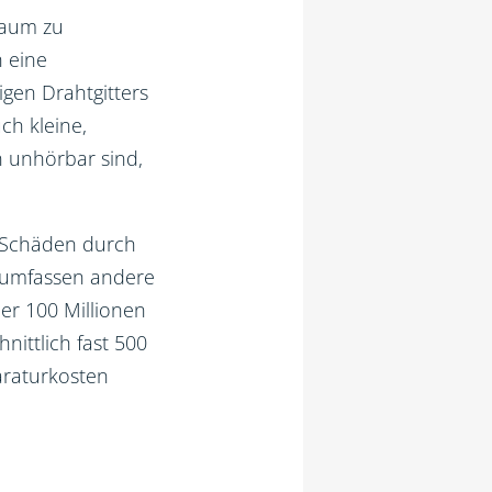
raum zu
h eine
igen Drahtgitters
ch kleine,
n unhörbar sind,
n Schäden durch
 umfassen andere
er 100 Millionen
ittlich fast 500
araturkosten