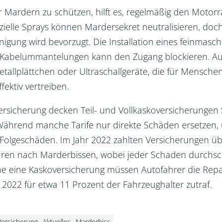
 Mardern zu schützen, hilft es, regelmäßig den Motor
ezielle Sprays können Mardersekret neutralisieren, doc
nigung wird bevorzugt. Die Installation eines feinmasch
r Kabelummantelungen kann den Zugang blockieren. Au
allplättchen oder Ultraschallgeräte, die für Mensche
ektiv vertreiben.
Versicherung decken Teil- und Vollkaskoversicherunge
Während manche Tarife nur direkte Schäden ersetzen,
 Folgeschäden. Im Jahr 2022 zahlten Versicherungen üb
ren nach Marderbissen, wobei jeder Schaden durchschn
ne eine Kaskoversicherung müssen Autofahrer die Rep
s 2022 für etwa 11 Prozent der Fahrzeughalter zutraf.
Versicherung
Aktuelles
Marderbiss