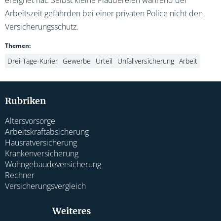
ereignet hat. Selbst kleine Plaudereien während der
Arbeitszeit gefährden bei einer privaten Police nicht den
Versicherungsschutz.
Themen:
Drei-Tage-Kurier
Gewerbe
Urteil
Unfallversicherung
Arbeit
Rubriken
Altersvorsorge
Arbeitskraftabsicherung
Hausratversicherung
Krankenversicherung
Wohngebäudeversicherung
Rechner
Versicherungsvergleich
Weiteres